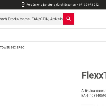
Persönliche
Beratung
durch Experten – 07132 973 242
XTOWER SGX ERGO
Flexx
Artikelnummer:
EAN:
40314059