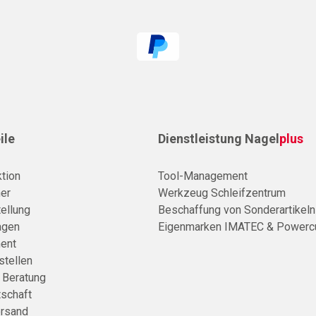
ile
Dienstleistung Nagel
plus
tion
Tool-Management
er
Werkzeug Schleifzentrum
ellung
Beschaffung von Sonderartikeln
agen
Eigenmarken IMATEC & Powerc
ent
stellen
e Beratung
tschaft
rsand