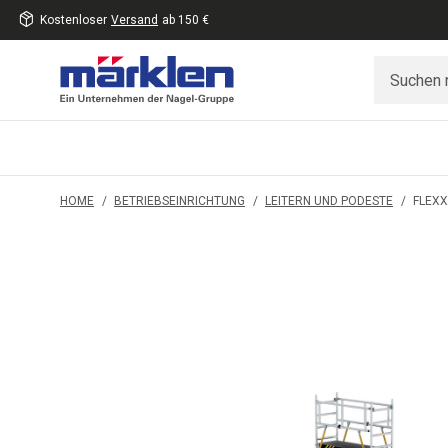
Kostenloser
Versand
ab 150 €
inhalt
eite
gen
HOME
/
BETRIEBSEINRICHTUNG
/
LEITERN UND PODESTE
/
FLEX