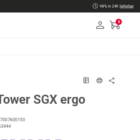
98% in 24h
lieferbar
0
Tower SGX ergo
7007600150
53444