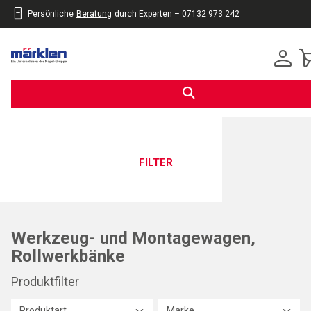
Persönliche
Beratung
durch Experten – 07132 973 242
inhalt
eite
gen
FILTER
Werkzeug- und Montagewagen,
Rollwerkbänke
Produktfilter
Produktart
Marke