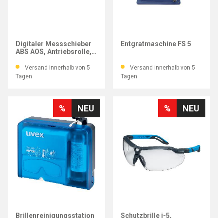
MITUTOYO
ASSFALG
Digitaler Messschieber
Entgratmaschine FS 5
ABS AOS, Antriebsrolle,
Datenausgang, Mb 300
mm
Versand innerhalb von 5
Versand innerhalb von 5
Tagen
Tagen
%
NEU
%
NEU
UVEX
UVEX
Brillenreinigungsstation
Schutzbrille i-5,