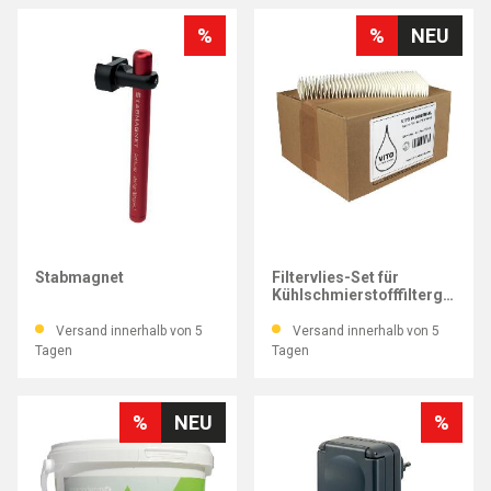
%
%
NEU
IMATEC
VITO
Stabmagnet
Filtervlies-Set für
Kühlschmierstofffiltergerät
Vito 90
Versand innerhalb von 5
Versand innerhalb von 5
Tagen
Tagen
%
NEU
%