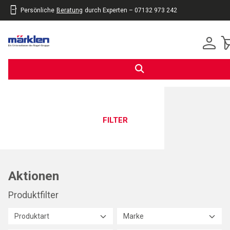
Persönliche
Beratung
durch Experten – 07132 973 242
inhalt
eite
gen
FILTER
Aktionen
Produktfilter
Produktart
Marke