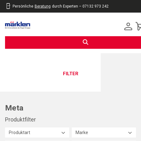
Persönliche
Beratung
durch Experten – 07132 973 242
inhalt
eite
gen
FILTER
Meta
Produktfilter
Produktart
Marke