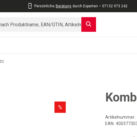
Persönliche
Beratung
durch Experten – 07132 973 242
02
Komb
%
Artikelnummer:
EAN:
40037730