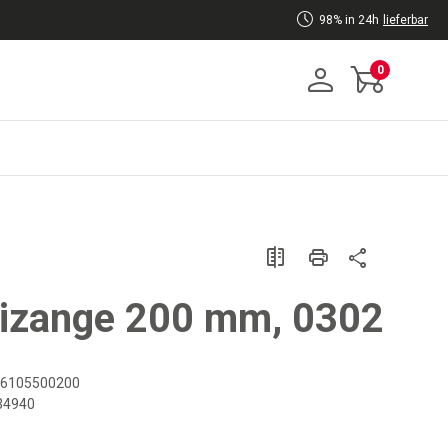
98% in 24h
lieferbar
0
izange 200 mm, 0302
6105500200
34940