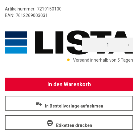
Artikelnummer:
7219150100
EAN:
7612269003031
LI
–
+
Menge: 1
Versand innerhalb von 5 Tagen
In den Warenkorb
In Bestellvorlage aufnehmen
Etiketten drucken