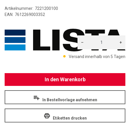
Artikelnummer:
7221200100
EAN:
7612269003352
LI
–
+
Menge: 1
Versand innerhalb von 5 Tagen
In den Warenkorb
In Bestellvorlage aufnehmen
Etiketten drucken