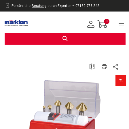
Persönliche
Beratung
durch Experten – 07132 973 242
inhalt
eite
gen
0
Navi
%