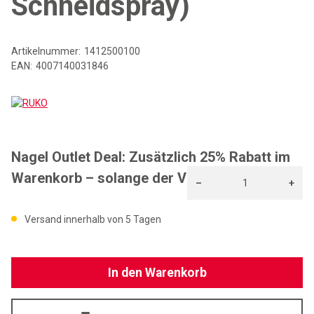
Schneidspray)
Artikelnummer:
1412500100
EAN:
4007140031846
RUKO
Nagel Outlet Deal: Zusätzlich 25% Rabatt im
Warenkorb – solange der Vorrat reicht!
–
+
Menge: 1
Versand innerhalb von 5 Tagen
In den Warenkorb