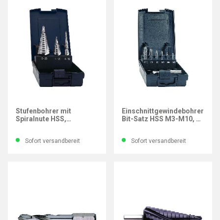
EXACT
EXACT
Stufenbohrer mit
Einschnittgewindebohrer-
Spiralnute HSS,
Bit-Satz HSS M3-M10, 7-
ROTASTOP®-Schaft,
tlg.
Satz 3-tlg.
Sofort versandbereit
Sofort versandbereit