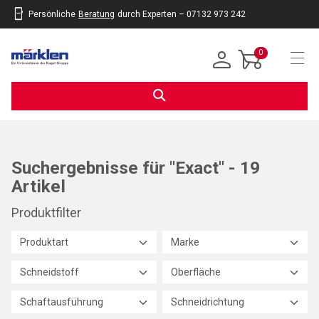
Persönliche
Beratung
durch Experten – 07132 973 242
inhalt
eite
gen
0
Navi
Suchergebnisse für "Exact" - 19
Artikel
Produktfilter
Produktart
Marke
Schneidstoff
Oberfläche
Schaftausführung
Schneidrichtung