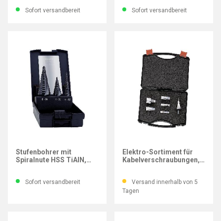
Sofort versandbereit
Sofort versandbereit
EXACT
EXACT
Stufenbohrer mit
Elektro-Sortiment für
Spiralnute HSS TiAlN,
Kabelverschraubungen,
ROTASTOP®-Schaft,
HSS, 6-tlg.
Satz 3-tlg.
Sofort versandbereit
Versand innerhalb von 5
Tagen