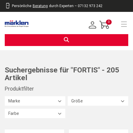
Persönliche
Beratung
durch Experten – 07132 973 242
inhalt
eite
gen
0
Navi
Suchergebnisse für "FORTIS" - 205
Artikel
Produktfilter
Marke
Größe
Farbe