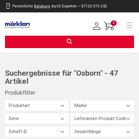
Persönliche
Beratung
durch Experten – 07132 973 242
inhalt
eite
gen
0
Navi
Suchergebnisse für "Osborn" - 47
Artikel
Produktfilter
Produktart
Marke
Serie
Lieferanten-Produkt-Code
Schaft-Ø
Gesamtlänge