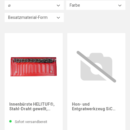
⌀
Farbe
Besatzmaterial-Form
OSBORN
Innenbürste HELITUF®,
Hon- und
Stahl-Draht gewellt,
Entgratwerkzeug SiC
SATZ 14-tlg.
K180
Sofort versandbereit