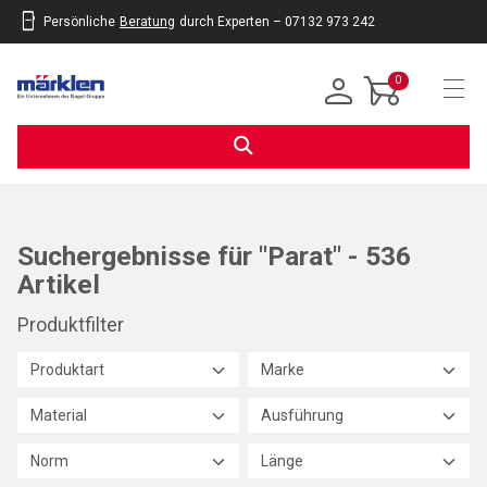
Persönliche
Beratung
durch Experten – 07132 973 242
inhalt
eite
gen
0
Navi
Suchergebnisse für "Parat" - 536
Artikel
Produktfilter
Produktart
Marke
Material
Ausführung
Norm
Länge