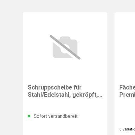
FLEXOVIT
Schruppscheibe für
Fäche
Stahl/Edelstahl, gekröpft,
Premi
Ø 230 x 8,0 mm
gera
Sofort versandbereit
6 Variati