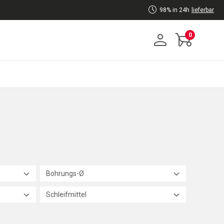
98% in 24h
lieferbar
0
Bohrungs-Ø
Schleifmittel