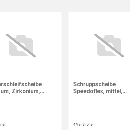
rschleifscheibe
Schruppscheibe
um, Zirkonium,
Speedoflex, mittel,
de
Stahl/Edelstahl
onen
4 Variationen