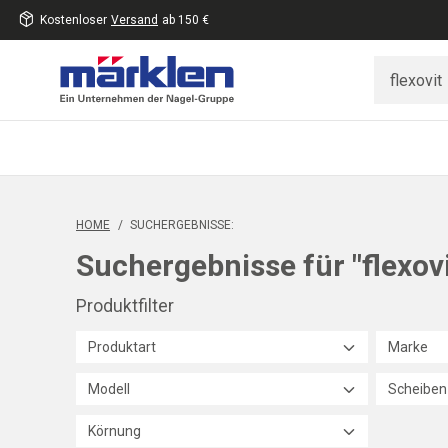
Kostenloser
Versand
ab 150 €
inhalt
eite
gen
HOME
/
SUCHERGEBNISSE:
Suchergebnisse für "flexovit
Produktfilter
Produktart
Marke
Modell
Scheiben
Körnung