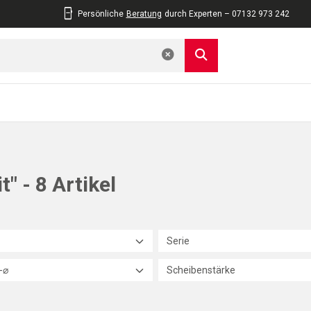
Persönliche
Beratung
durch Experten – 07132 973 242
" - 8 Artikel
Serie
-⌀
Scheibenstärke