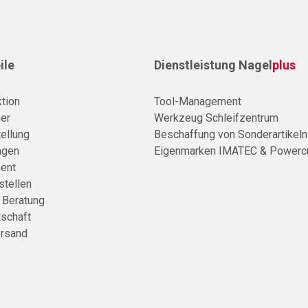
ile
Dienstleistung Nagel
plus
tion
Tool-Management
er
Werkzeug Schleifzentrum
ellung
Beschaffung von Sonderartikeln
agen
Eigenmarken IMATEC & Powerc
ent
stellen
e Beratung
tschaft
rsand