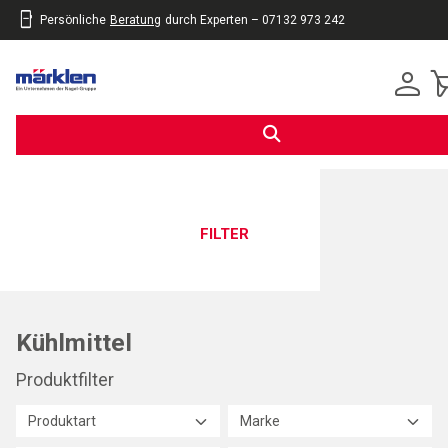
Persönliche
Beratung
durch Experten – 07132 973 242
inhalt
eite
gen
FILTER
Kühlmittel
Produktfilter
Produktart
Marke