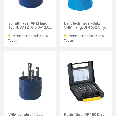
POWERCUT
GÜHRING
Schaftfräser VHM lang,
Langlochfräser-Satz
Typ N, SATZ, Ø 6,0–12,0
VHM, lang, DIN 6527, Typ
mm
N, 4-tlg.
Versand innerhalb von 5
Versand innerhalb von 5
Tagen
Tagen
IMATEC
GÜHRING
VHM Langlochfräser
Ratiofräser RF 100 Diver