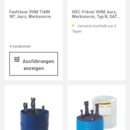
Fasfräser VHM TiAlN
HSC-Fräser VHM, kurz,
90°, kurz, Werksnorm
Werksnorm, Typ N, SATZ
6,0–16,0 mm
Versand innerhalb von 5
Tagen
4 Variationen
Ausführungen
anzeigen