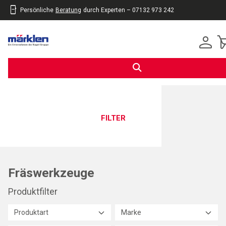
Persönliche
Beratung
durch Experten – 07132 973 242
inhalt
eite
gen
FILTER
Fräswerkzeuge
Produktfilter
Produktart
Marke