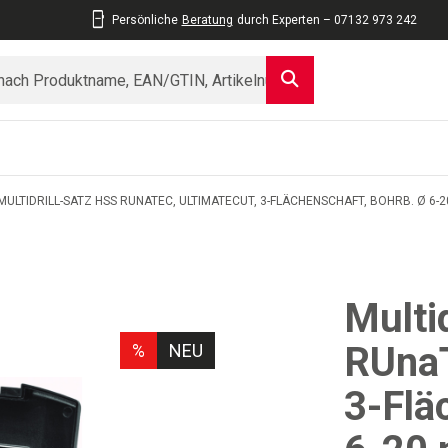
Persönliche
Beratung
durch Experten – 07132 973 242
MULTIDRILL-SATZ HSS RUNATEC, ULTIMATECUT, 3-FLÄCHENSCHAFT, BOHRB. Ø 6-
Multi
RUna
%
NEU
3-Flä