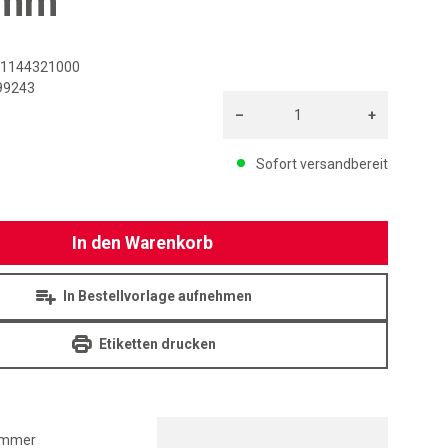
 mm
1144321000
99243
–
+
Menge: 1
Sofort versandbereit
In den Warenkorb
In Bestellvorlage aufnehmen
Etiketten drucken
ummer