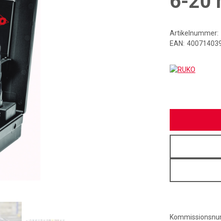
6-20
Artikelnummer:
EAN:
40071403
RUKO
Kommissionsn