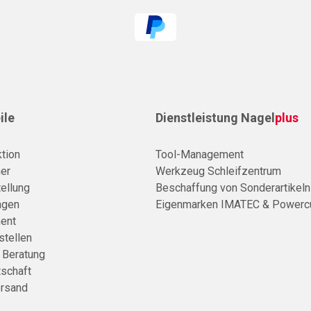
ile
Dienstleistung Nagel
plus
tion
Tool-Management
er
Werkzeug Schleifzentrum
ellung
Beschaffung von Sonderartikeln
agen
Eigenmarken IMATEC & Powerc
ent
stellen
e Beratung
tschaft
rsand