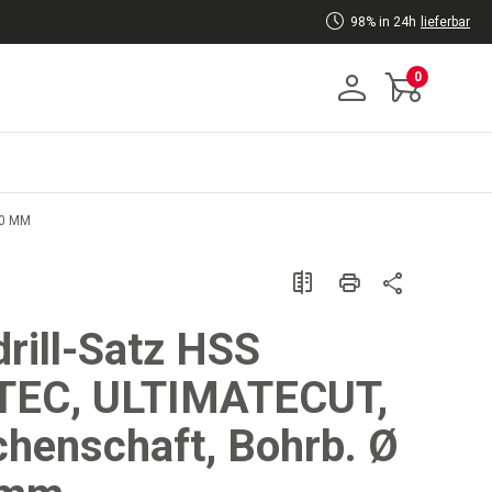
98% in 24h
lieferbar
0
20 MM
drill-Satz HSS
TEC, ULTIMATECUT,
chenschaft, Bohrb. Ø