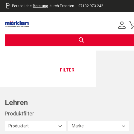
Persönliche
Beratung
durch Experten – 07132 973 242
inhalt
eite
gen
FILTER
Lehren
Produktfilter
Produktart
Marke