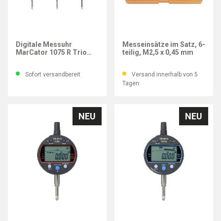
MAHR
MITUTOYO
Digitale Messuhr
Messeinsätze im Satz, 6-
MarCator 1075 R Trio
teilig, M2,5 x 0,45 mm
Pack, Mb 12,5 mm,
Ziffernschritt 0,01 mm
Sofort versandbereit
Versand innerhalb von 5
Tagen
NEU
NEU
MITUTOYO
MITUTOYO