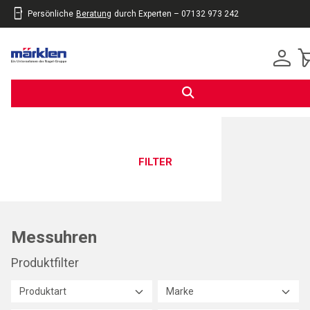
Persönliche
Beratung
durch Experten – 07132 973 242
inhalt
eite
gen
FILTER
Messuhren
Produktfilter
Produktart
Marke