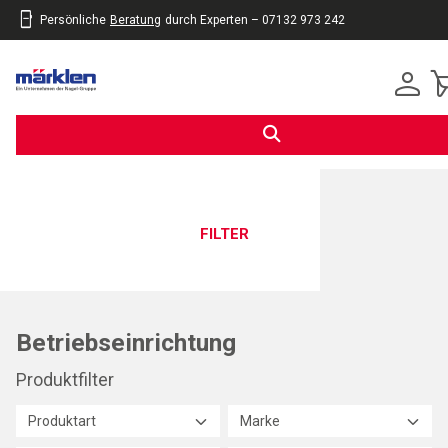
Persönliche
Beratung
durch Experten – 07132 973 242
inhalt
eite
gen
FILTER
Betriebseinrichtung
Produktfilter
Produktart
Marke