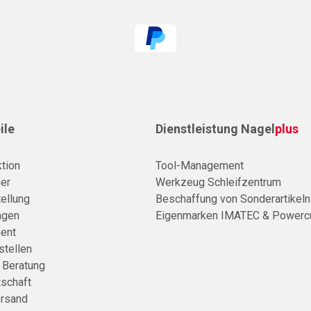
ile
Dienstleistung Nagel
plus
tion
Tool-Management
er
Werkzeug Schleifzentrum
ellung
Beschaffung von Sonderartikeln
agen
Eigenmarken IMATEC & Powerc
ent
stellen
e Beratung
tschaft
rsand