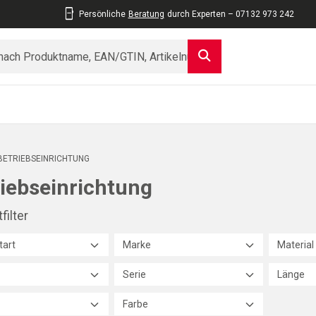
Persönliche
Beratung
durch Experten – 07132 973 242
BETRIEBSEINRICHTUNG
iebseinrichtung
filter
tart
Marke
Material
Serie
Länge
Farbe