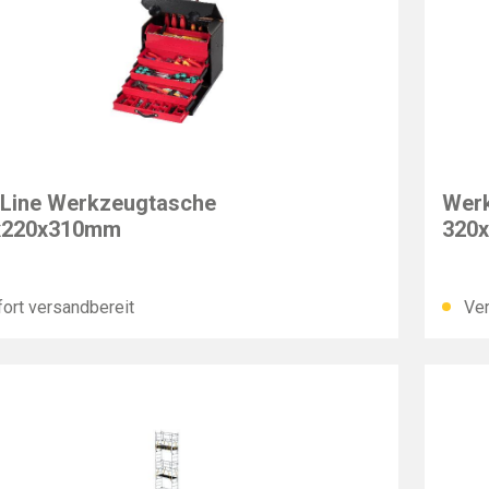
T
PARA
Line Werkzeugtasche
Werk
x220x310mm
320
ort versandbereit
Ver