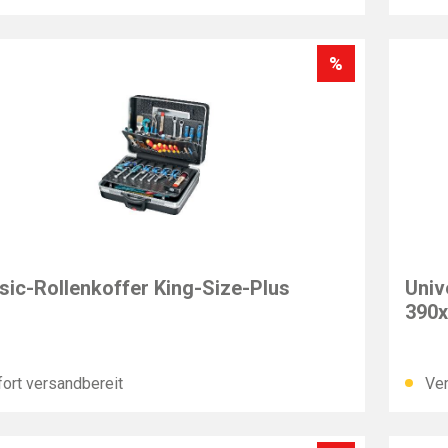
%
T
PARA
sic-Rollenkoffer King-Size-Plus
Univ
390
ort versandbereit
Ver