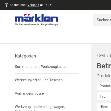
Kostenloser
Versand
ab 150 €
inhalt
eite
gen
Kategorien
Filter
HOME
/
überspringen
Betr
Sortiments- und Werkzeugkästen
Produkt
Werkzeugkoffer- und Taschen
Produk
Vorhängeschlösser
Typ
Werkzeug- und Montagewagen,
Höhe