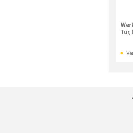
IMAT
Werk
Tür,
Ver