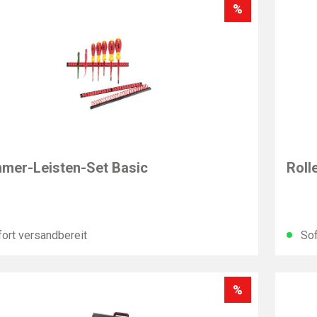
%
T
PARA
mer-Leisten-Set Basic
Roll
ort versandbereit
Sof
%