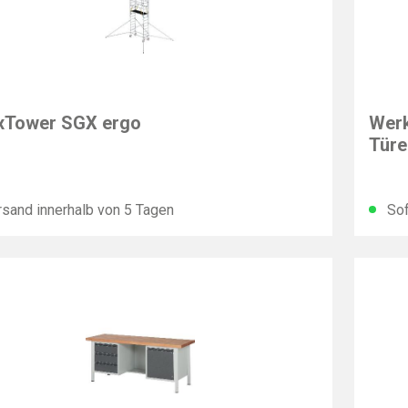
K
IMAT
xTower SGX ergo
Werk
Türe
sand innerhalb von 5 Tagen
Sof