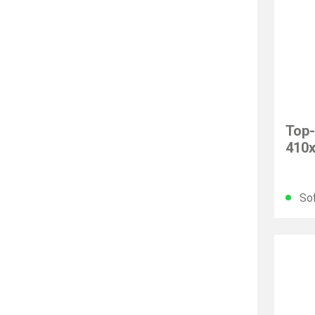
PARA
Top-
410
Sof