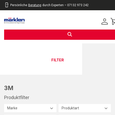
Persönliche
Beratung
durch Experten – 07132 973 242
inhalt
eite
gen
FILTER
3M
Produktfilter
Marke
Produktart