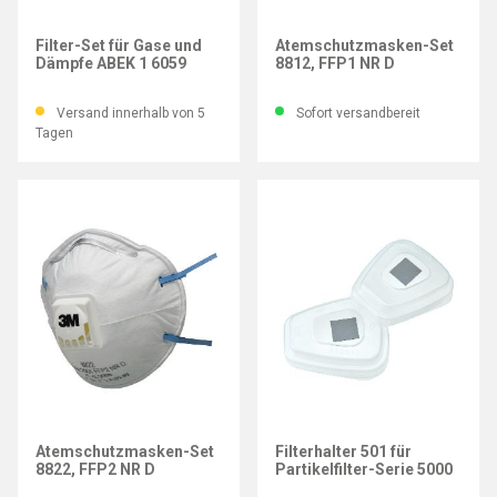
3M
3M
Filter-Set für Gase und
Atemschutzmasken-Set
Dämpfe ABEK 1 6059
8812, FFP1 NR D
Versand innerhalb von 5
Sofort versandbereit
Tagen
3M
3M
Atemschutzmasken-Set
Filterhalter 501 für
8822, FFP2 NR D
Partikelfilter-Serie 5000