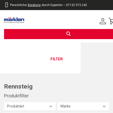
Persönliche
Beratung
durch Experten – 07132 973 242
inhalt
eite
gen
FILTER
Rennsteig
Produktfilter
Produktart
Marke