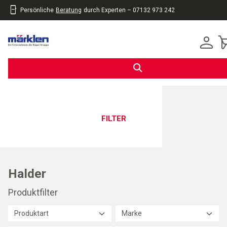
Persönliche
Beratung
durch Experten – 07132 973 242
inhalt
eite
gen
FILTER
Halder
Produktfilter
Produktart
Marke