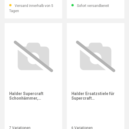
125/900 mm
Versand innerhalb von 5
Sofort versandbereit
Tagen
Halder Supercraft
Halder Ersatzstiele für
Schonhämmer,
Supercraft
Stahlrohrstiel
Schonhämmer
7 Variationen
6 Variationen