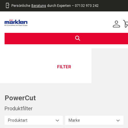
Persönliche
Beratung
durch Experten – 07132 973 242
inhalt
eite
gen
FILTER
PowerCut
Produktfilter
Produktart
Marke