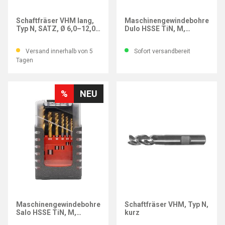
POWERCUT
POWERCUT
Schaftfräser VHM lang,
Maschinengewindebohrer
Typ N, SATZ, Ø 6,0–12,0
Dulo HSSE TiN, M,
mm
DIN371/376, Satz,
Gewinde M3-M12
Versand innerhalb von 5
Sofort versandbereit
Tagen
%
NEU
POWERCUT
Maschinengewindebohrer
Schaftfräser VHM, Typ N,
Salo HSSE TiN, M,
kurz
DIN371/376, Satz,