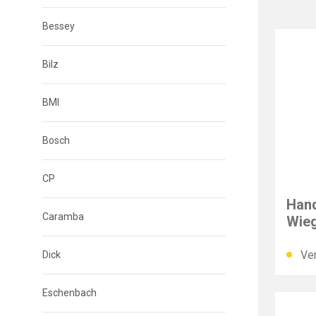
Bessey
Bilz
BMI
Bosch
CP
PFAF
Hand
Caramba
Wie
Ver
Dick
Eschenbach