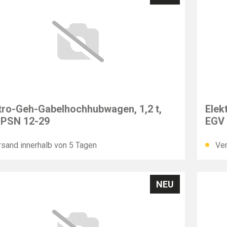
F
PFAF
tro-Geh-Gabelhochhubwagen, 1,2 t,
Elek
 PSN 12-29
EGV
sand innerhalb von 5 Tagen
Ver
NEU