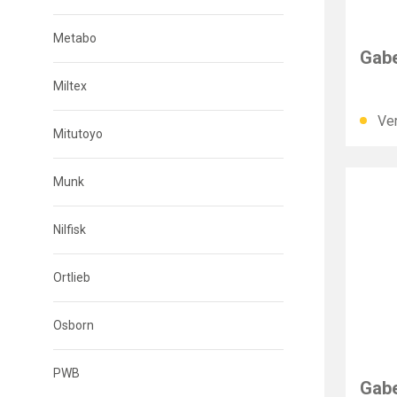
PFAF
Metabo
Gabe
Miltex
Ver
Mitutoyo
Munk
Nilfisk
Ortlieb
Osborn
PFAF
PWB
Gabe