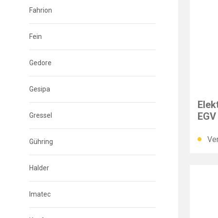
Fahrion
Fein
Gedore
Gesipa
PFAF
Elek
EGV
Gressel
Ver
Gühring
Halder
Imatec