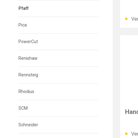
Pfaff
Ver
Pica
PowerCut
Renishaw
Rennsteig
Rhodius
PFAF
SCM
Hand
Schneider
Ver