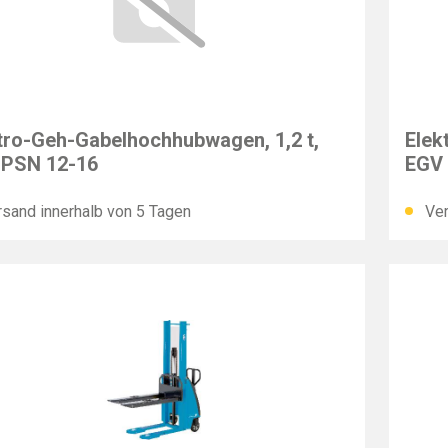
F
PFAF
tro-Geh-Gabelhochhubwagen, 1,2 t,
Elek
 PSN 12-16
EGV
sand innerhalb von 5 Tagen
Ver