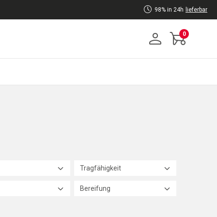
98% in 24h
lieferbar
0
Tragfähigkeit
Bereifung