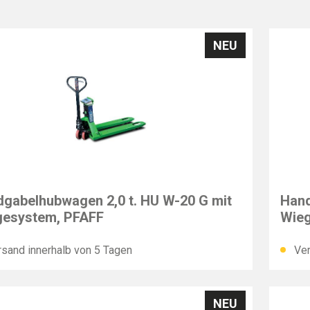
NEU
F
PFAF
gabelhubwagen 2,0 t. HU W-20 G mit
Hand
gesystem, PFAFF
Wieg
sand innerhalb von 5 Tagen
Ver
NEU