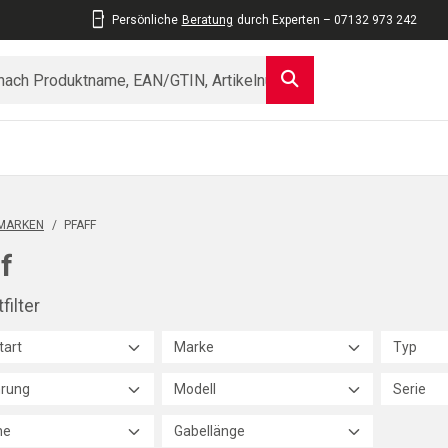
Persönliche
Beratung
durch Experten – 07132 973 242
MARKEN
/
PFAFF
f
filter
tart
Marke
Typ
rung
Modell
Serie
he
Gabellänge