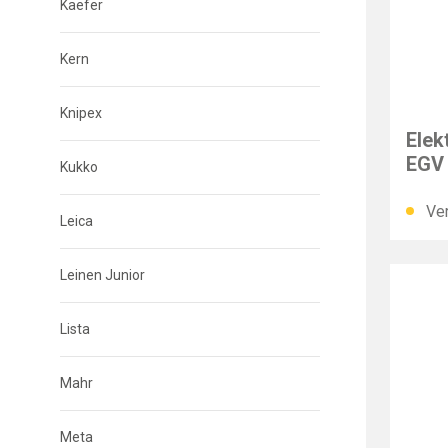
Kaefer
Kern
PFAF
Knipex
Elek
EGV
Kukko
Ver
Leica
Leinen Junior
Lista
Mahr
Meta