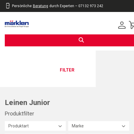
Persönliche
Beratung
durch Experten – 07132 973 242
inhalt
eite
gen
FILTER
Leinen Junior
Produktfilter
Produktart
Marke