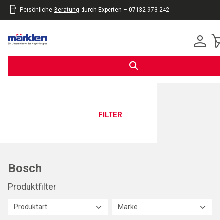
Persönliche
Beratung
durch Experten – 07132 973 242
inhalt
eite
gen
FILTER
Bosch
Produktfilter
Produktart
Marke