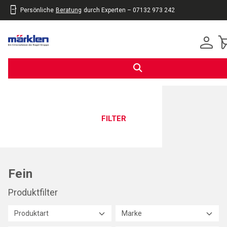
Persönliche
Beratung
durch Experten – 07132 973 242
inhalt
eite
gen
FILTER
Fein
Produktfilter
Produktart
Marke