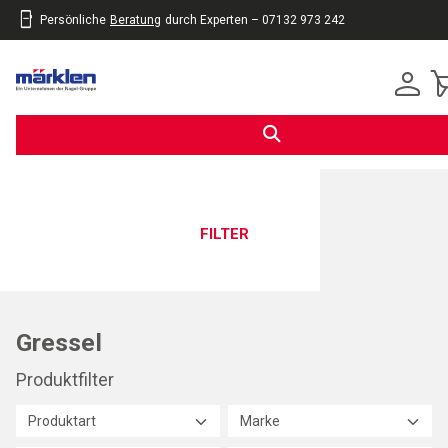
Persönliche
Beratung
durch Experten – 07132 973 242
inhalt
eite
gen
FILTER
Gressel
Produktfilter
Produktart
Marke