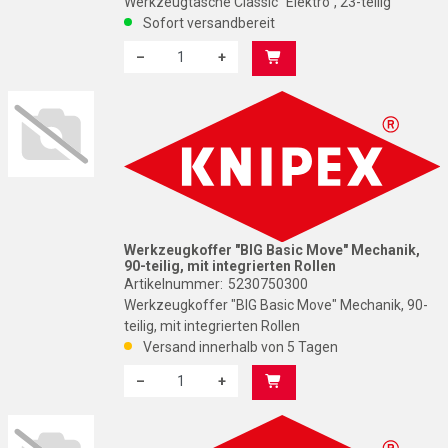
Werkzeugtasche Classic "Elektro", 23-teilig
Sofort versandbereit
–
+
Menge: 1
K
Werkzeugkoffer "BIG Basic Move" Mechanik,
90-teilig, mit integrierten Rollen
Artikelnummer:
5230750300
Werkzeugkoffer "BIG Basic Move" Mechanik, 90-
teilig, mit integrierten Rollen
Versand innerhalb von 5 Tagen
–
+
Menge: 1
K