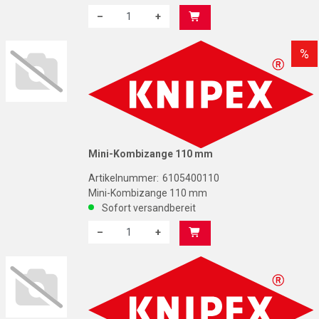
–
+
Menge: 1
K
%
Mini-Kombizange 110 mm
Artikelnummer:
6105400110
Mini-Kombizange 110 mm
Sofort versandbereit
–
+
Menge: 1
K