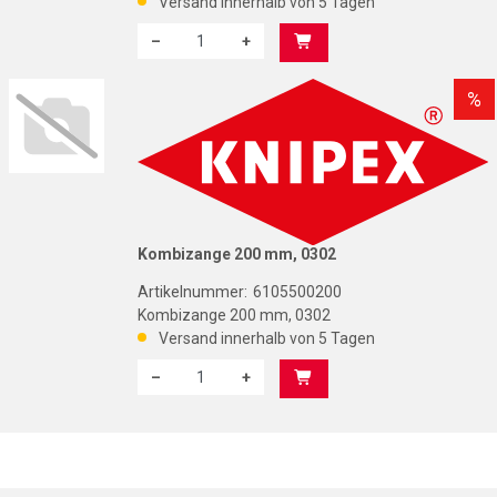
Versand innerhalb von 5 Tagen
–
+
Menge: 1
K
%
Kombizange 200 mm, 0302
Artikelnummer:
6105500200
Kombizange 200 mm, 0302
Versand innerhalb von 5 Tagen
–
+
Menge: 1