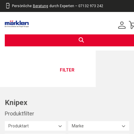
Persönliche
Beratung
durch Experten – 07132 973 242
inhalt
eite
gen
FILTER
Knipex
Produktfilter
Produktart
Marke