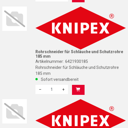
Menge: 1
K
Rohrschneider für Schläuche und Schutzrohre
185 mm
Artikelnummer:
6421930185
Rohrschneider für Schläuche und Schutzrohre
185 mm
Sofort versandbereit
–
+
Menge: 1
K